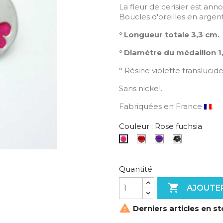
La fleur de cerisier est an
Boucles d'oreilles en argen
° Longueur totale 3,3 cm.
° Diamètre du médaillon 1
° Résine violette translucid
Sans nickel.
Fabriquées en France
.
Couleur : Rose fuchsia
Rouge
Violet
Noir
Rose
coquelicot
translucide
fuchsia
Quantité

AJOUTER

Derniers articles en s