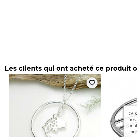
Les clients qui ont acheté ce produit 
favorite_border
Ce s
nos 
anal
cons