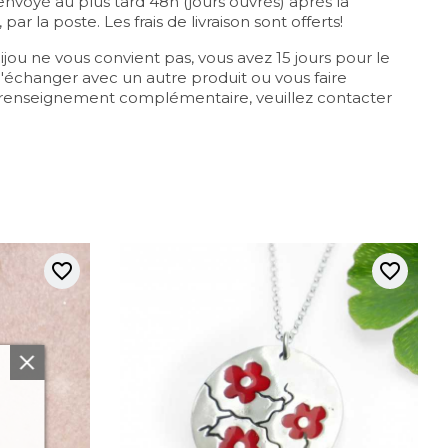
a envoyé au plus tard 48h (jours ouvrés) après la
r la poste. Les frais de livraison sont offerts!
 bijou ne vous convient pas, vous avez 15 jours pour le
'échanger avec un autre produit ou vous faire
 renseignement complémentaire, veuillez contacter
favorite_border
favorite_border