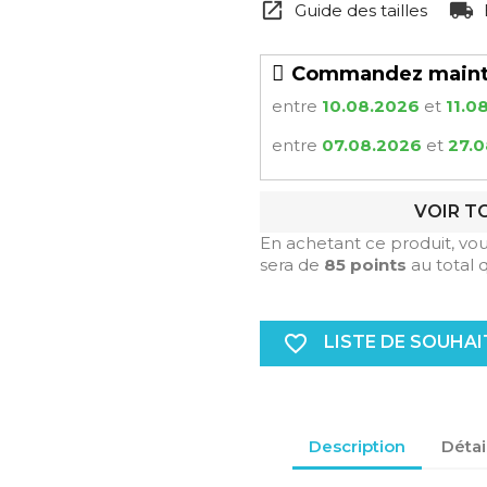
Guide des tailles
Commandez mainten
entre
10.08.2026
et
11.0
entre
07.08.2026
et
27.
VOIR T
En achetant ce produit, vo
sera de
85
points
au total 
favorite_border
LISTE DE SOUHAI
Description
Détai