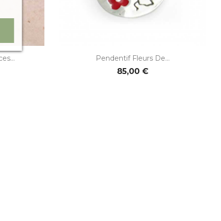

de
Aperçu rapide
es...
Pendentif Fleurs De...
85,00 €