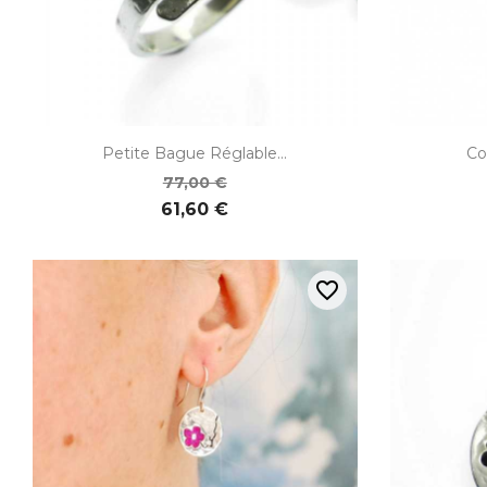

Aperçu rapide
Petite Bague Réglable...
Co
77,00 €
61,60 €
favorite_border