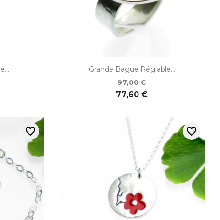

de
Aperçu rapide
...
Grande Bague Réglable...
97,00 €
77,60 €
favorite_border
favorite_border