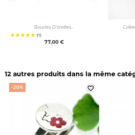

Aperçu rapide
Boucles D'oreilles...
Colli
(1)
77,00 €
12 autres produits dans la même catég
-20%
favorite_border