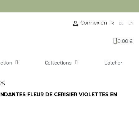

Connexion
FR
DE
EN
0,00 €
ection
Collections
L'atelier
925
NDANTES FLEUR DE CERISIER VIOLETTES EN
(1 avis)