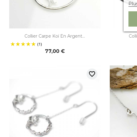
Plu

Aperçu rapide
Collier Carpe Koï En Argent...
Coll
(1)
77,00 €
favorite_border