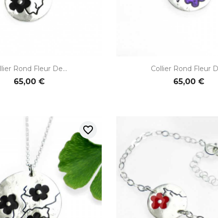


Aperçu rapide
Aperçu rapi
llier Rond Fleur De...
Collier Rond Fleur De
65,00 €
65,00 €
favorite_border