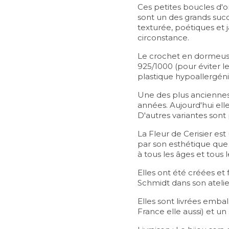
Ces petites boucles d'or
sont un des grands succè
texturée, poétiques et 
circonstance.
Le crochet en dormeuse 
925/1000 (pour éviter l
plastique hypoallergéni
Une des plus anciennes c
années. Aujourd'hui ell
D'autres variantes son
La Fleur de Cerisier es
par son esthétique qu
à tous les âges et tous l
Elles ont été créées et
Schmidt dans son atelier
Elles sont livrées embal
France elle aussi) et u