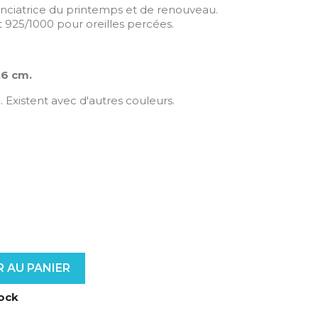
nonciatrice du printemps et de renouveau.
t 925/1000 pour oreilles percées.
,6 cm.
e. Existent avec d'autres couleurs.
 AU PANIER
tock