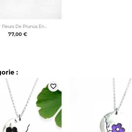

Aperçu rapide
er Fleurs De Prunus En...
77,00 €
orie :
favorite_border