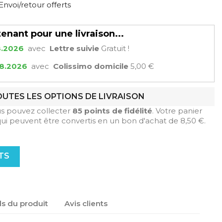
Envoi/retour offerts
ant pour une livraison...
8.2026
avec
Lettre suivie
Gratuit !
08.2026
avec
Colissimo domicile
5,00 €
OUTES LES OPTIONS DE LIVRAISON
us pouvez collecter
85
points de fidélité
. Votre panier
qui peuvent être convertis en un bon d'achat de
8,50 €
.
TS
ls du produit
Avis clients