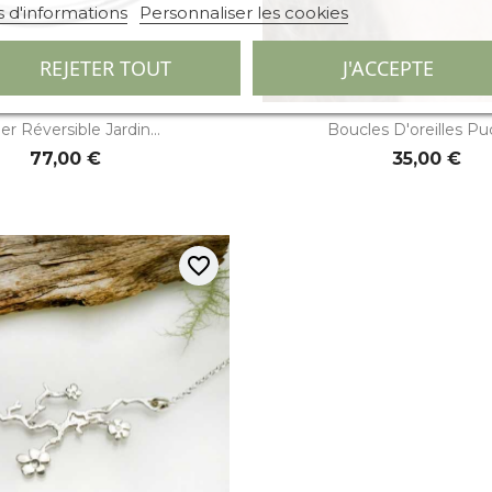
s d'informations
Personnaliser les cookies
REJETER TOUT
J'ACCEPTE


Aperçu rapide
Aperçu rapi
ier Réversible Jardin...
Boucles D'oreilles Puc
77,00 €
35,00 €
favorite_border