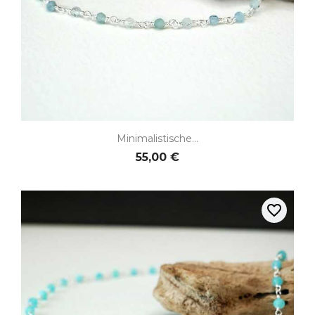
Minimalistische...
55,00 €
favorite_border