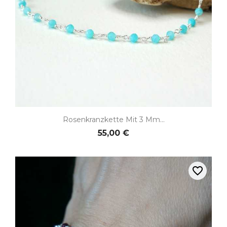
Rosenkranzkette Mit 3 Mm...
55,00 €
favorite_border