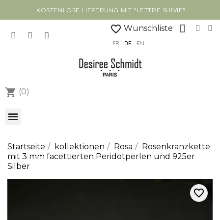
KOSTENLOSE LIEFERUNG MIT "LETTRE SUIVIE"
favorite_border
Wunschliste
FR
DE
EN
shopping_cart
(0)
Startseite
kollektionen
Rosa
Rosenkranzkette
mit 3 mm facettierten Peridotperlen und 925er
Silber
favorite_border