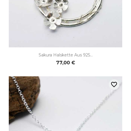
Sakura Halskette Aus 925...
77,00 €
favorite_border