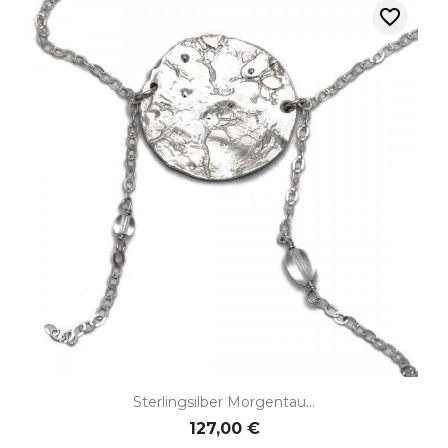
favorite_border
Sterlingsilber Morgentau...
127,00 €