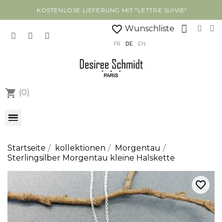
KOSTENLOSE LIEFERUNG MIT "LETTRE SUIVIE"
favorite_border
Wunschliste
FR
DE
EN
shopping_cart
(0)
Startseite
kollektionen
Morgentau
Sterlingsilber Morgentau kleine Halskette
favorite_border