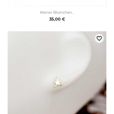
Kleiner Blümchen...
35,00 €
favorite_border