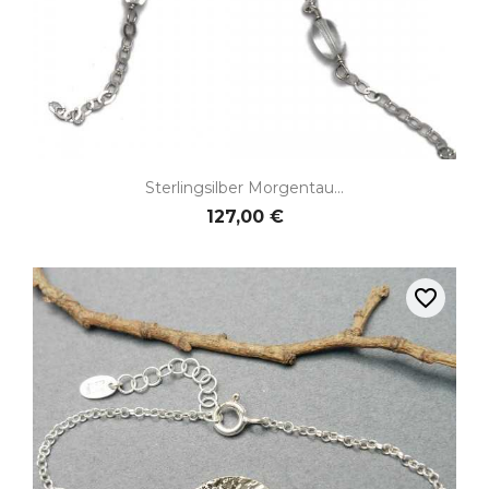
Sterlingsilber Morgentau...
127,00 €
favorite_border