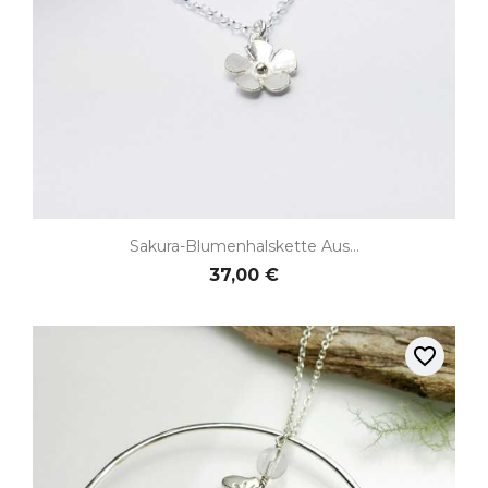
Sakura-Blumenhalskette Aus...
37,00 €
favorite_border