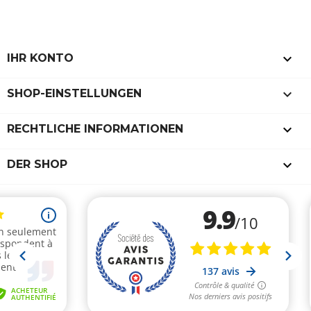

IHR KONTO
keyboard_arrow_down
SHOP-EINSTELLUNGEN

RECHTLICHE INFORMATIONEN

DER SHOP