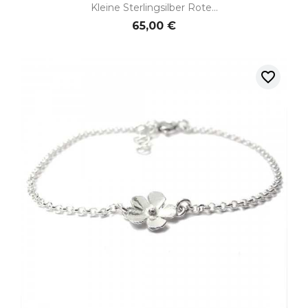
Kleine Sterlingsilber Rote...
65,00 €
favorite_border