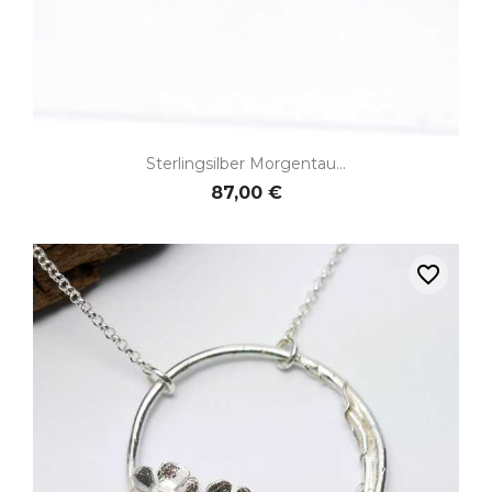
Sterlingsilber Morgentau...
87,00 €
favorite_border