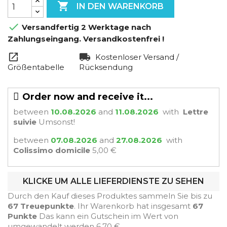

IN DEN WARENKORB

Versandfertig 2 Werktage nach
Zahlungseingang. Versandkostenfrei !
Kostenloser Versand /
Größentabelle
Rücksendung
Order now and receive it...
between
10.08.2026
and
11.08.2026
with
Lettre
suivie
Umsonst!
between
07.08.2026
and
27.08.2026
with
Colissimo domicile
5,00 €
KLICKE UM ALLE LIEFERDIENSTE ZU SEHEN
Durch den Kauf dieses Produktes sammeln Sie bis zu
67
Treuepunkte
. Ihr Warenkorb hat insgesamt
67
Punkte
Das kann ein Gutschein im Wert von
umgewandelt werden
6,70 €
.