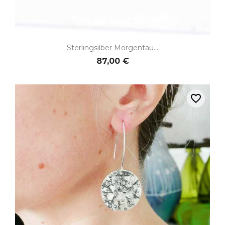
Sterlingsilber Morgentau...
87,00 €
favorite_border