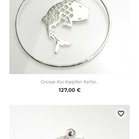
Grosse Koi-Karpfen Kette...
127,00 €
favorite_border