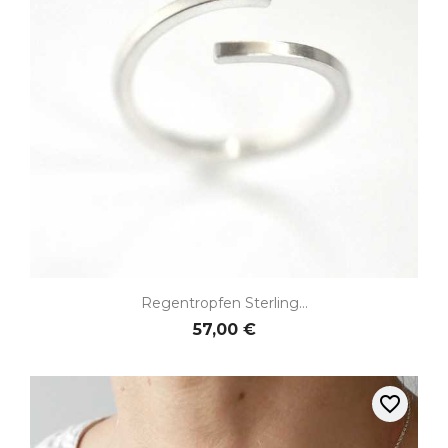
Regentropfen Sterling...
57,00 €
favorite_border