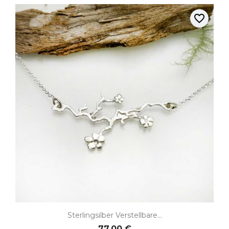
favorite_border
Sterlingsilber Verstellbare...
77,00 €