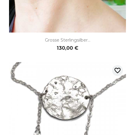
Grosse Sterlingsilber...
130,00 €
favorite_border