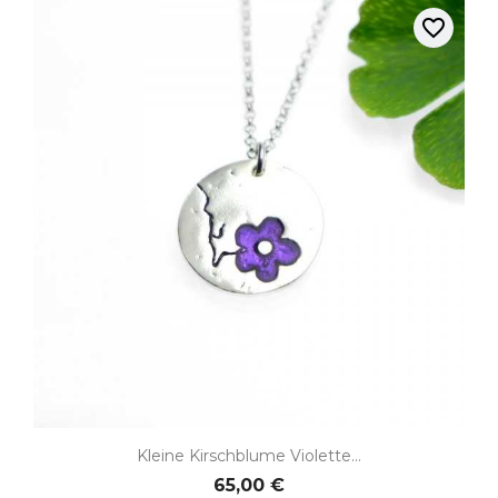
favorite_border
Kleine Kirschblume Violette...
65,00 €