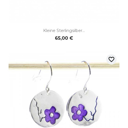
Kleine Sterlingsilber...
65,00 €
favorite_border