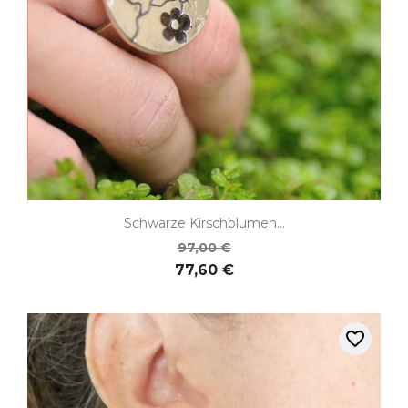
Schwarze Kirschblumen...
97,00 €
77,60 €
favorite_border