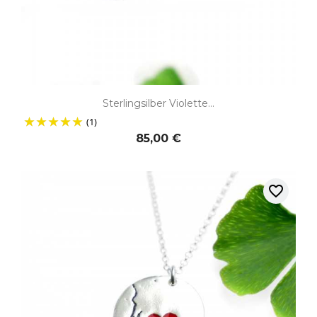
Sterlingsilber Violette...
(1)
85,00 €
favorite_border