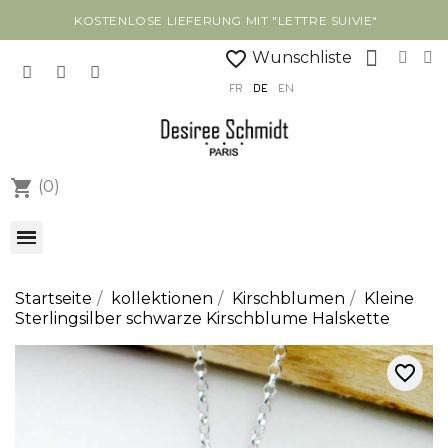
KOSTENLOSE LIEFERUNG MIT "LETTRE SUIVIE"
favorite_border
Wunschliste
FR
DE
EN
shopping_cart
(0)
Startseite
kollektionen
Kirschblumen
Kleine
Sterlingsilber schwarze Kirschblume Halskette
favorite_border