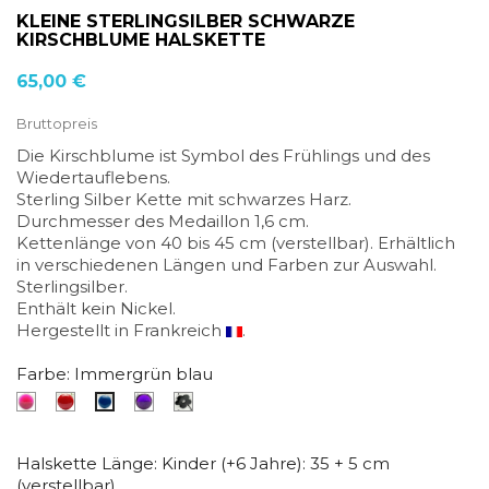
KLEINE STERLINGSILBER SCHWARZE
KIRSCHBLUME HALSKETTE
65,00 €
Bruttopreis
Die Kirschblume ist Symbol des Frühlings und des
Wiedertauflebens.
Sterling Silber Kette mit schwarzes Harz.
Durchmesser des Medaillon 1,6 cm.
Kettenlänge von 40 bis 45 cm (verstellbar). Erhältlich
in verschiedenen Längen und Farben zur Auswahl.
Sterlingsilber.
Enthält kein Nickel.
Hergestellt in Frankreich
.
Farbe: Immergrün blau
Fuchsia
Mohnrot
Durchscheinend
Schwarz
Immergrün
Pink
lila
blau
Halskette Länge: Kinder (+6 Jahre): 35 + 5 cm
(verstellbar)