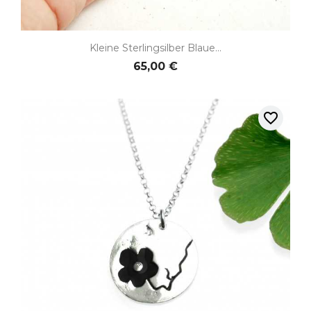
Kleine Sterlingsilber Blaue...
65,00 €
favorite_border