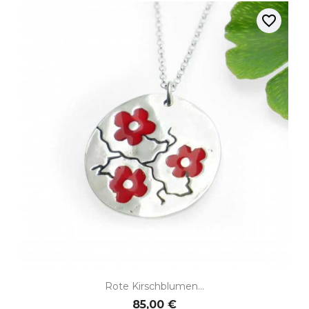
favorite_border
Rote Kirschblumen...
85,00 €