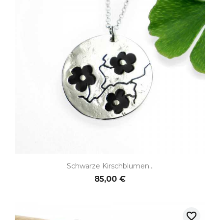
Schwarze Kirschblumen...
85,00 €
favorite_border