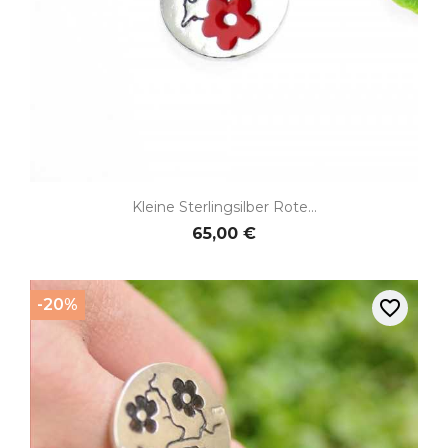
Kleine Sterlingsilber Rote...
65,00 €
-20%
favorite_border