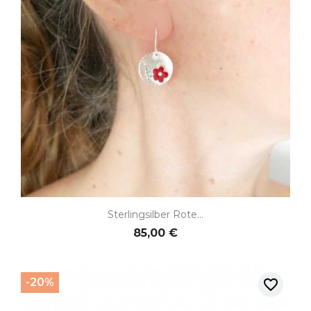
Sterlingsilber Rote...
85,00 €
-20%
favorite_border